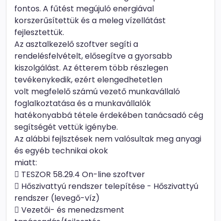
fontos. A fűtést megújuló energiával
korszerűsítettük és a meleg vízellátást
fejlesztettük.
Az asztalkezelő szoftver segíti a
rendelésfelvételt, elősegítve a gyorsabb
kiszolgálást. Az étterem több részlegen
tevékenykedik, ezért elengedhetetlen
volt megfelelő számú vezető munkavállaló
foglalkoztatása és a munkavállalók
hatékonyabbá tétele érdekében tanácsadó cég
segítségét vettük igénybe.
Az alábbi fejlsztések nem valósultak meg anyagi
és egyéb technikai okok
miatt:
 TESZOR 58.29.4 On-line szoftver
 Hőszivattyú rendszer telepítése - Hőszivattyú
rendszer (levegő-víz)
 Vezetői- és menedzsment