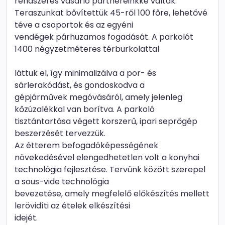
rendszeres vásárló partnereinkké váltak.
Teraszunkat bővítettük 45-ről 100 főre, lehetővé
téve a csoportok és az egyéni
vendégek párhuzamos fogadását. A parkolót
1400 négyzetméteres térburkolattal
láttuk el, így minimalizálva a por- és
sárlerakódást, és gondoskodva a
gépjárművek megóvásáról, amely jelenleg
kőzúzalékkal van borítva. A parkoló
tisztántartása végett korszerű, ipari seprőgép
beszerzését tervezzük.
Az étterem befogadóképességének
növekedésével elengedhetetlen volt a konyhai
technológia fejlesztése. Tervünk között szerepel
a sous-vide technológia
bevezetése, amely megfelelő előkészítés mellett
lerövidíti az ételek elkészítési
idejét.