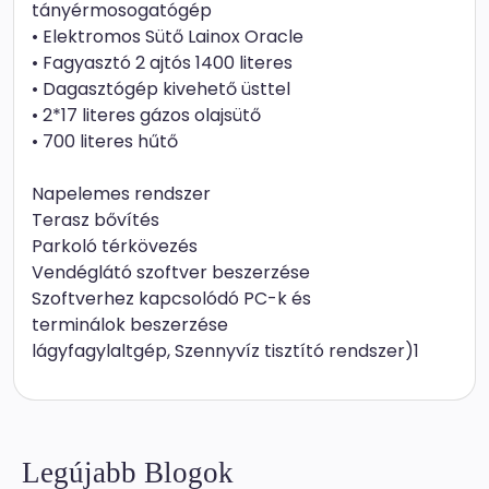
tányérmosogatógép
• Elektromos Sütő Lainox Oracle
• Fagyasztó 2 ajtós 1400 literes
• Dagasztógép kivehető üsttel
• 2*17 literes gázos olajsütő
• 700 literes hűtő
Napelemes rendszer
Terasz bővítés
Parkoló térkövezés
Vendéglátó szoftver beszerzése
Szoftverhez kapcsolódó PC-k és
terminálok beszerzése
lágyfagylaltgép, Szennyvíz tisztító rendszer)1
Legújabb Blogok