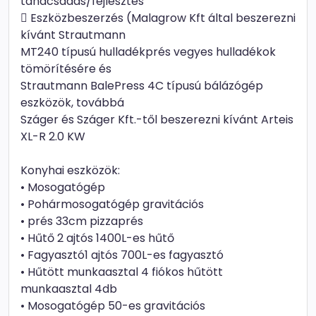
tanácsadás/fejlesztés
 Eszközbeszerzés (Malagrow Kft által beszerezni
kívánt Strautmann
MT240 típusú hulladékprés vegyes hulladékok
tömörítésére és
Strautmann BalePress 4C típusú bálázógép
eszközök, továbbá
Száger és Száger Kft.-től beszerezni kívánt Arteis
XL-R 2.0 KW
Konyhai eszközök:
• Mosogatógép
• Pohármosogatógép gravitációs
• prés 33cm pizzaprés
• Hűtő 2 ajtós 1400L-es hűtő
• Fagyasztó1 ajtós 700L-es fagyasztó
• Hűtött munkaasztal 4 fiókos hűtött
munkaasztal 4db
• Mosogatógép 50-es gravitációs