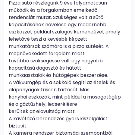
Pizza sütő részlegünk 9 éve folyamatosan
működik és a forgalomban emelkedő
tendenciát mutat. Szükséges volt a sütő
kapacitásának növelése egy modernebb
eszközzel, például szalagos kemencével, amely
lehetővé teszi a kevésbé képzett
munkatársak számára is a pizza sütését. A
megnövekedett forgalom miatt
továbbá szükségessé vált egy nagyobb
kapacitású dagasztó és hűtött
munkaasztalok és hűtőgépek beszerzése.
A vákuumgép és a sokkoló segíti az ételek és
alapanyagok frissen tartását. Más
konyhai eszközök, mint például a mosogatógép
és a gáztűzhely, lecserélésre
kerültek az elavultság miatt.
A kávéfőző berendezés gyors kiszolgálást
biztosít.
A kamera rendszer biztonsági szempontból