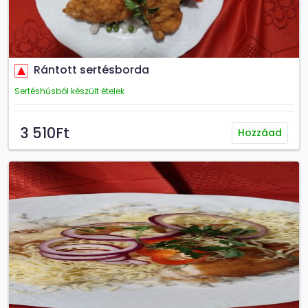
Rántott sertésborda
Sertéshúsból készült ételek
3 510Ft
Hozzáad