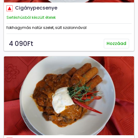
Cigánypecsenye
Sertéshúsból készült ételek
fokhagymás natúr szelet, sült szalonnával
4 090Ft
Hozzáad