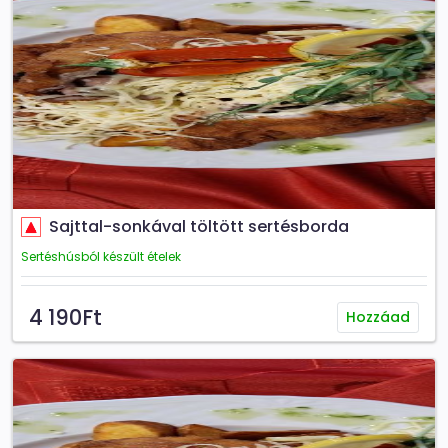
Sajttal-sonkával töltött sertésborda
Sertéshúsból készült ételek
4 190Ft
Hozzáad