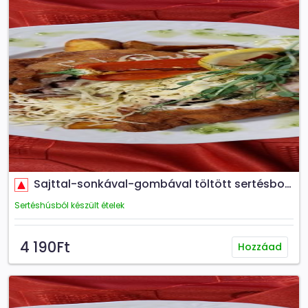
Sajttal-sonkával-gombával töltött sertésborda
Sertéshúsból készült ételek
4 190Ft
Hozzáad