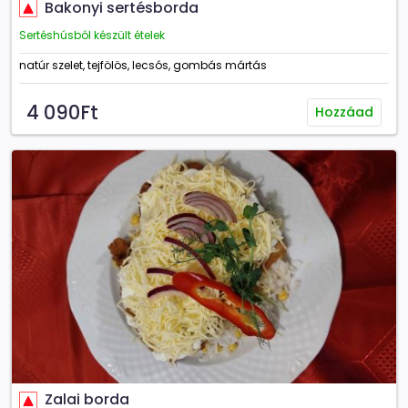
Bakonyi sertésborda
Sertéshúsból készült ételek
natúr szelet, tejfölös, lecsós, gombás mártás
4 090Ft
Hozzáad
Zalai borda