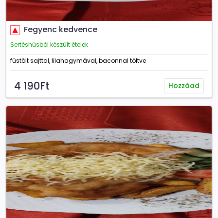
Fegyenc kedvence
Sertéshúsból készült ételek
füstölt sajttal, lilahagymával, baconnal töltve
4 190Ft
Hozzáad