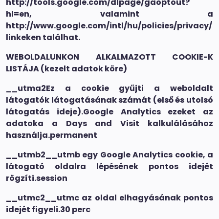
http://tools.google.com/dlpage/gaoptout?
hl=en, valamint a
http://www.google.com/intl/hu/policies/privacy/
linkeken találhat.
WEBOLDALUNKON ALKALMAZOTT COOKIE-K
LISTÁJA (kezelt adatok köre)
__utma2Ez a cookie gyűjti a weboldalt
látogatók látogatásának számát (első és utolsó
látogatás ideje).Google Analytics ezeket az
adatoka a Days and Visit kalkulálásához
használja.permanent
__utmb2__utmb egy Google Analytics cookie, a
látogató oldalra lépésének pontos idejét
rögzíti.session
__utmc2__utmc az oldal elhagyásának pontos
idejét figyeli.30 perc