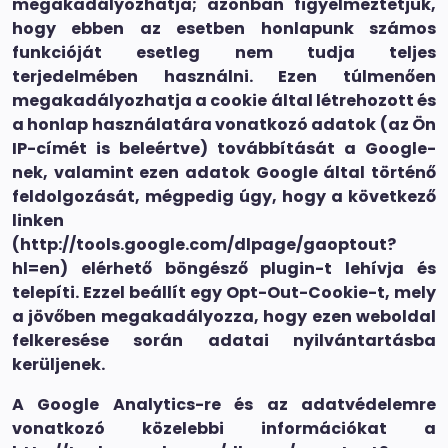
megakadályozhatja; azonban figyelmeztetjük,
hogy ebben az esetben honlapunk számos
funkcióját esetleg nem tudja teljes
terjedelmében használni. Ezen túlmenően
megakadályozhatja a cookie által létrehozott és
a honlap használatára vonatkozó adatok (az Ön
IP-címét is beleértve) továbbítását a Google-
nek, valamint ezen adatok Google által történő
feldolgozását, mégpedig úgy, hogy a következő
linken
(http://tools.google.com/dlpage/gaoptout?
hl=en) elérhető böngésző plugin-t lehívja és
telepíti. Ezzel beállít egy Opt-Out-Cookie-t, mely
a jövőben megakadályozza, hogy ezen weboldal
felkeresése során adatai nyilvántartásba
kerüljenek.
A Google Analytics-re és az adatvédelemre
vonatkozó közelebbi információkat a