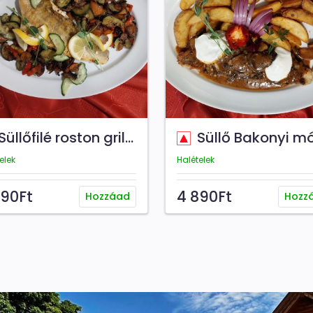
üllőfilé roston grill zöldségekkel
Süllő Bakonyi mód
elek
Halételek
390Ft
4 890Ft
Hozzáad
Hozz