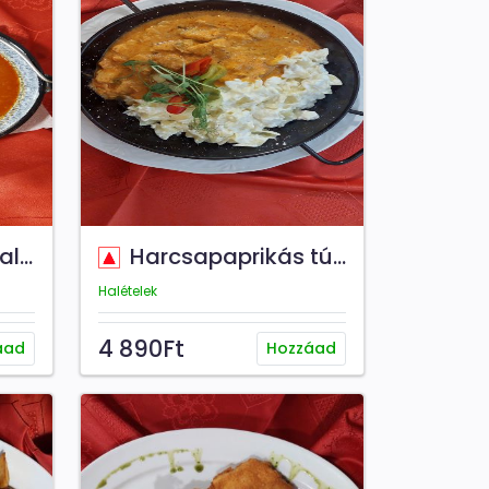
zlé
Harcsapaprikás túrós csuszával
Halételek
4 890Ft
áad
Hozzáad