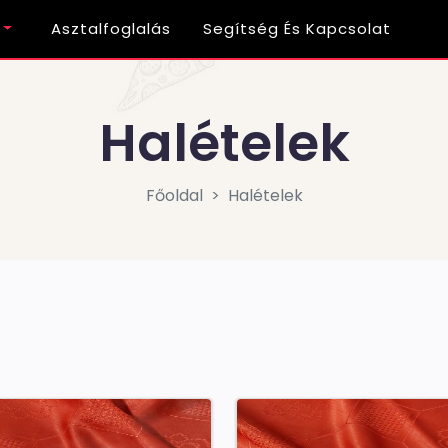
Asztalfoglalás
Segítség És Kapcsolat
Halételek
Főoldal
Halételek