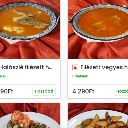
alászlé filézett harcsaszeletekkel
Filézett vegyes halás
elek
Halételek
390Ft
4 290Ft
Hozzáad
Hozz