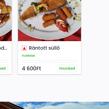
ra
Rántott süllő
Halételek
4 600Ft
áad
Hozzáad