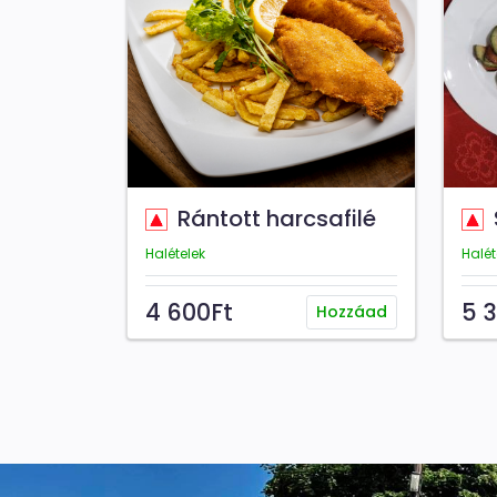
Rántott harcsafilé
S
Halételek
Halét
4 600Ft
5 
Hozzáad