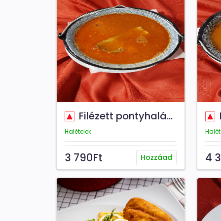
Filézett pontyhalászlé
H
Halételek
Halét
3 790Ft
4 
Hozzáad