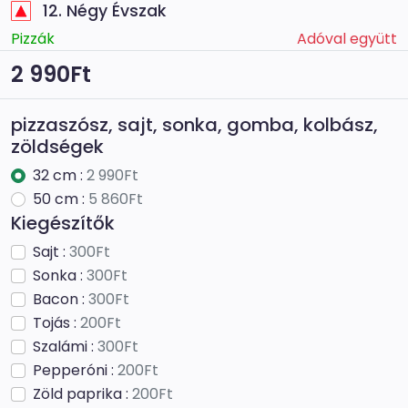
12. Négy Évszak
Pizzák
Adóval együtt
2 990Ft
pizzaszósz, sajt, sonka, gomba, kolbász,
zöldségek
32 cm :
2 990Ft
50 cm :
5 860Ft
Kiegészítők
Sajt :
300Ft
Sonka :
300Ft
Bacon :
300Ft
Tojás :
200Ft
Szalámi :
300Ft
Pepperóni :
200Ft
Zöld paprika :
200Ft