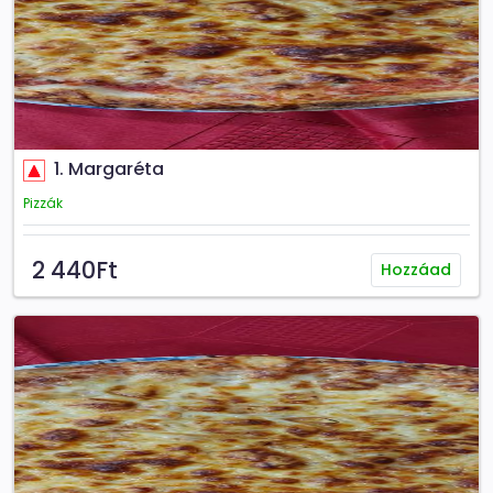
Csemege uborka :
200Ft
Erős Pista :
200Ft
1. Margaréta
Pizzák
2 440Ft
Hozzáad