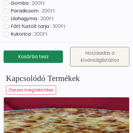
Gomba :
200Ft
Paradicsom :
200Ft
Lilahagyma :
200Ft
Főtt füstölt tarja :
300Ft
Kukorica :
200Ft
Brokkoli :
200Ft
Olivabogyó :
200Ft
Hozzáadás a
Kosárba tesz
Tonhal :
600Ft
kívánságlistához
Bolognai ragu :
300Ft
Velő :
300Ft
Kapcsolódó Termékek
Mozzarella :
300Ft
Füstölt sajt :
300Ft
Összes megtekintése
Bab :
200Ft
Ananász :
200Ft
Chilipor :
200Ft
Pármai sonka :
300Ft
Csirkemell :
300Ft