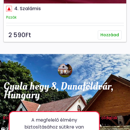
4. Szalámis
Pizzák
2 590Ft
Hozzáad
Gyula hegy 8, Dunaföldvár,
Hungary
Rólunk
Jogi nyilatkozat
Egyéb oldalak
A megfelelő élmény
biztosításához sütikre van
Rólunk
Adatvédelmi Irányelvek
GYIK