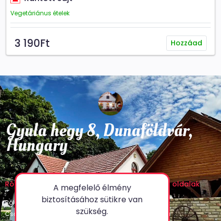
Vegetáriánus ételek
3 190Ft
Hozzáad
Gyula hegy 8, Dunaföldvár,
Hungary
Rólunk
Jogi nyilatkozat
Egyéb oldalak
A megfelelő élmény
biztosításához sütikre van
Rólunk
Adatvédelmi Irányelvek
GYIK
szükség.
Csapatunk
Visszatérítési Szabályzat
Galéria