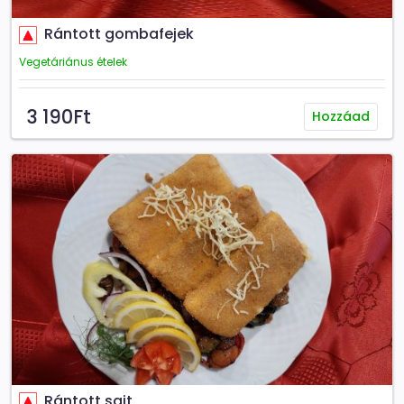
Rántott gombafejek
Vegetáriánus ételek
3 190Ft
Hozzáad
Rántott sajt