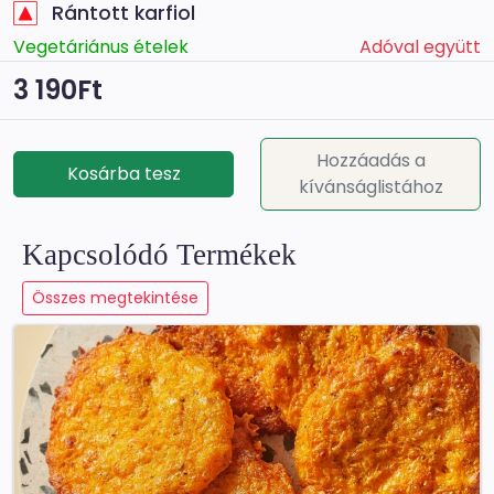
Rántott karfiol
Vegetáriánus ételek
Adóval együtt
3 190Ft
Hozzáadás a
Kosárba tesz
kívánságlistához
Kapcsolódó Termékek
Összes megtekintése