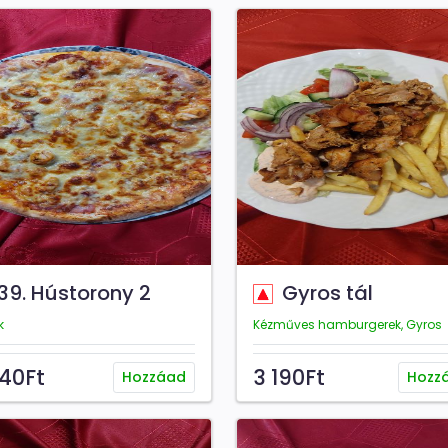
39. Hústorony 2
Gyros tál
k
Kézműves hamburgerek, Gyros
240Ft
3 190Ft
Hozzáad
Hozz