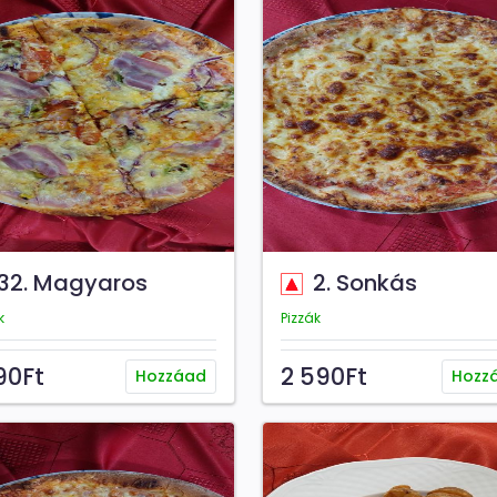
32. Magyaros
2. Sonkás
k
Pizzák
90Ft
2 590Ft
Hozzáad
Hozz