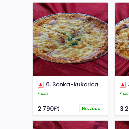
6. Sonka-kukorica
Pizzák
Pizzá
2 790Ft
3 
Hozzáad