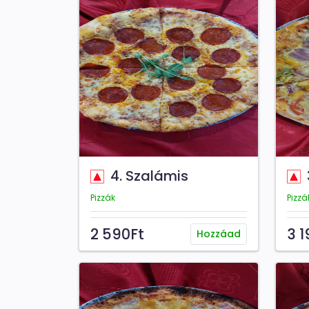
4. Szalámis
Pizzák
Pizzá
2 590Ft
3 1
Hozzáad