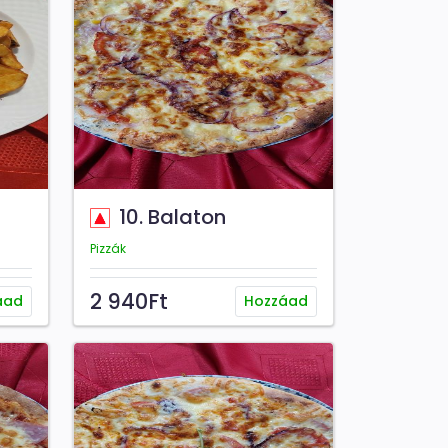
10. Balaton
Pizzák
2 940Ft
áad
Hozzáad