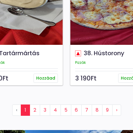
Tartármártás
38. Hústorony
ták
Pizzák
0Ft
3 190Ft
Hozzáad
Hozz
‹
1
2
3
4
5
6
7
8
9
›