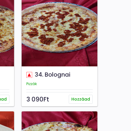
34. Bolognai
Pizzák
3 090Ft
áad
Hozzáad