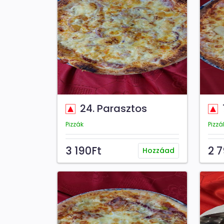
24. Parasztos
Pizzák
Pizzá
3 190Ft
2 
Hozzáad