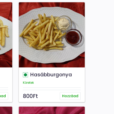
Hasábburgonya
Köretek
800Ft
áad
Hozzáad